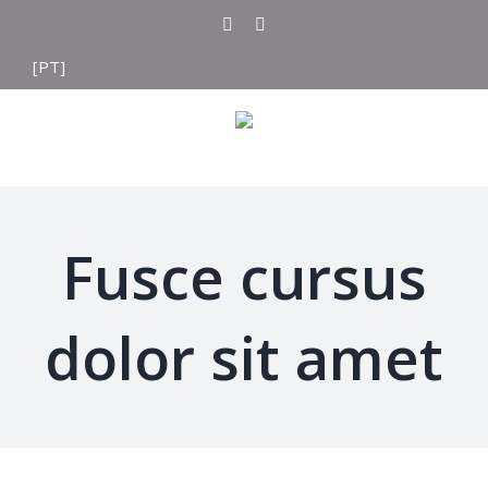
Skip
twitter
instagram
to
[PT]
content
Fusce cursus
dolor sit amet