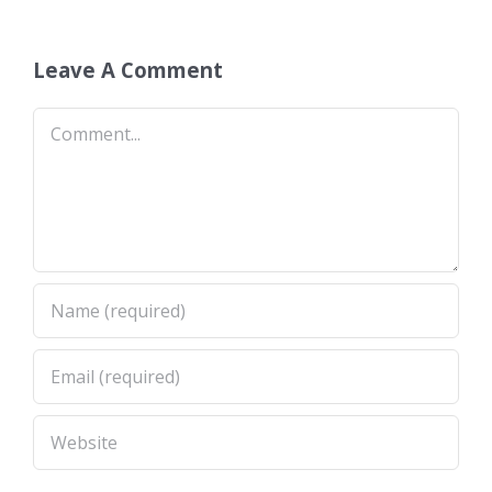
del 30% a
eleifend
los
Leave A Comment
argentinos
Comment
varados