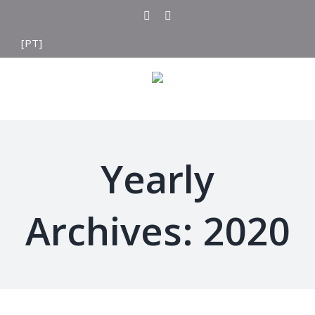
Skip
twitter
instagram
to
[PT]
content
Yearly
Archives:
2020